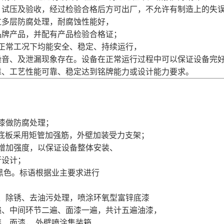
、试压及验收，经过检验合格后方可出厂，不允许有制造上的失
过多层防腐处理，耐腐蚀性能好，
品牌产品，并配有产品检验合格证；
正常工况下均能安全、稳定、持续运行，
噪音、及泄漏现象存在。设备在正常运行过程中可以保证设备完
靠、工艺性能可靠、稳定达到铭牌能力或设计能力要求。
底漆做防腐处理；
板、底板采用矩管加强筋，外壁加装受力支架；
，增加强度，以保证设备整体安装、
行设计；
/黑色。标语根据业主要求进行
砂、除锈、去油污处理，喷涂环氧型富锌底漆
遍、中间环节二遍、面漆一遍，共计五遍油漆，
、面漆， 外壁喷涂集装箱