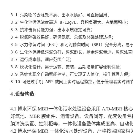
3.1 污染物的去除效率高、出水水质好、可直接回用；

3.2 生化池污泥浓度高达 8-12g/L、容积负荷大、占地面积小；

3.3 抗冲击负荷能力强，出水水质稳定可靠；

3.4 脱氮除磷效果好，确保氨氮、总氮及总磷处理达标；

3.5 水力停留时间（HRT）和污泥停留时间（SRT）完全分离，
3.6 生化池保持低污泥负荷，污泥龄长，剩余污泥量少，污泥处置
3.7 运行成本低，适应范围广泛；

3.8 模块化设计，易于运输、安装，后期增量扩容便利快捷；

3.9 系统实现全自动智能控制，可实现无人值守，操作管理方便；

3.10 可通过手机 APP 或网上实时远程监控，便于管理者实时
4 .设备构造
4.1 博水环保 MBR一体化
污水处理设备
采用 A/O-MBR
好氧池、MBR 膜组件、消毒设备、设备间等，配套设备包
膜清洗装置、控制柜等，一体化设备整体集成度高、自动
4.2 博水环保 MBR 一体化
污水处理设备
，严格按照国家相