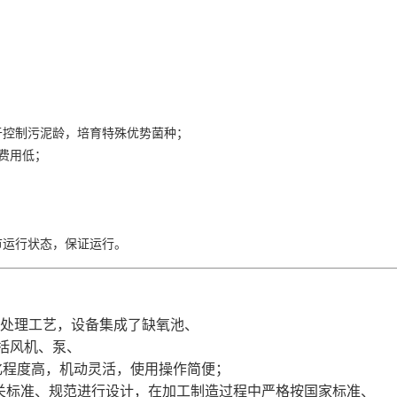
易于控制污泥龄，培育特殊优势菌种；

费用低；

调节运行状态，保证运行。
 核心处理工艺，设备集成了缺氧池、
括风机、泵、
化程度高，机动灵活，使用操作简便；
关标准、规范进行设计，在加工制造过程中严格按国家标准、