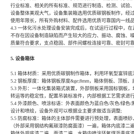
行业标准、相关的所有标准、规范进行制造、检测、试验
设备整体美观大气，设备集装箱选用优质碳钢板制作，经
使用年限长，所有外购材料、配件选用优质可靠国内一线
4.3 一体化
污水处理设备
安装完成后，在试运行过程中，在
不存在因设备制造缺陷而产生较大的应力、振动、腐蚀、
质量符合要求，支点稳固、部件间螺栓连接可靠、密封可
5. 设备箱体
5.1 箱体材质：采用优质碳钢制作箱体，利用环氧型富锌
5.2 钢板厚度：箱体钢板厚度&ge;8mm，箱体侧板、顶
5.3 外形：一体化集装箱式装置，外部侧板采用国标钢板
转运等的稳定性，配置吊装标准件，内部根据工艺需求进
5.4 外漆颜色、喷涂标语：外表面颜色为蓝白色/灰色/绿色
设计和喷绘，设备外观可以根据业主要求做适当调整;
5.5 防腐标准：箱体的主体部件需要进行预处理，表面喷
（外部采用钢结构氟碳漆防腐面漆）一遍，箱体内底漆二
箱体外观底漆二遍、面漆二遍，水箱内喷涂环氧煤沥青底漆