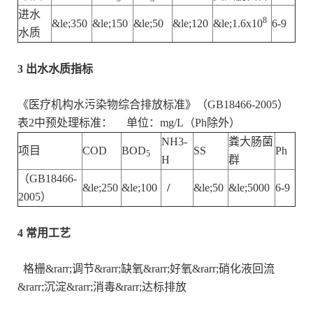
进水
8
&le;350
&le;150
&le;50
&le;120
&le;1.6x10
6-9
水质
3 出水水质指标
《医疗机构水污染物综合排放标准》（GB18466-2005）
表2中预处理标准：
单位：mg/L（Ph除外）
NH3-
粪大肠菌
项目
COD
BOD
SS
Ph
5
H
群
（GB18466-
&le;250
&le;100
/
&le;50
&le;5000
6-9
2005）
4 常用工艺
格栅&rarr;调节&rarr;缺氧&rarr;好氧&rarr;硝化液回流
&rarr;沉淀&rarr;消毒&rarr;达标排放