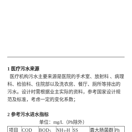
1 医疗污水来源
医疗机构污水主要来源是医院的手术室、放射科 、病理
科、检验科、住院部以及洗衣房、餐厅、厕所等排出的
污水。设计时需根据业主实际的资料，参考国家设计规
范及标准，考虑一定的变化系数；
2 参考污水进水指标
单位：mg/L（Ph除外）
项目
COD
BOD
NH
-H
SS
粪大肠菌群
Ph
5
3